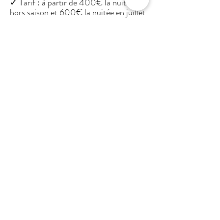
✓ Tarif : à partir de 400€ la nuitée*
hors saison et 600€ la nuitée en juillet
et aout (pour toute la villa) -Location
minimum 2 nuits et 3 nuits lors des
week-ends Fériés. Juillet / aout ,
location 7 nuits minimum
✓
Forfait ménage de départ, draps et
linges de maison de 400€
✓
Les lits sont faits à l'arrivée
✓ Possibilité de ménage en semaine
(20€/H).
*selon la période
LOCALISATION