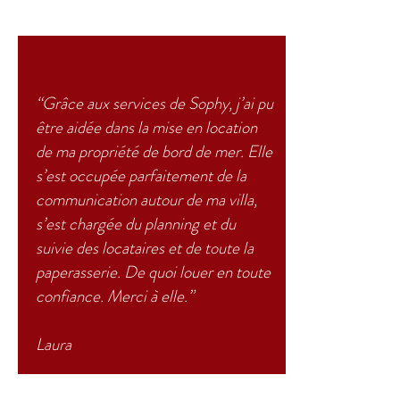
“Grâce aux services de Sophy, j’ai pu
être aidée dans la mise en location
de ma propriété de bord de mer. Elle
s’est occupée parfaitement de la
communication autour de ma villa,
s’est chargée du planning et du
suivie des locataires et de toute la
paperasserie. De quoi louer en toute
confiance. Merci à elle.”
Laura