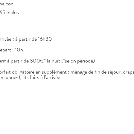
 balcon
fi inclus
asier à ski disponible à
l'entrée de la résidence
rivée : à partir de 16h30
part : 10h
rif à partir de 300€* la nuit (*selon période)
orfait obligatoire en supplément : ménage de fin de séjour, drap
rsonnes), lits faits à l’arrivée