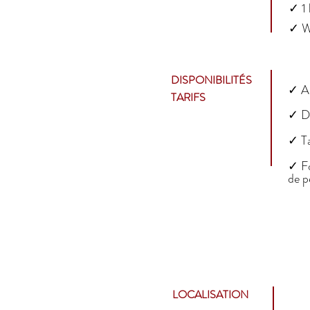
✓ 1
✓ Wi
✓
C
DISPONIBILITÉS
✓ Ar
TARIFS
✓ Dé
✓ Ta
✓
F
de pe
LOCALISATION